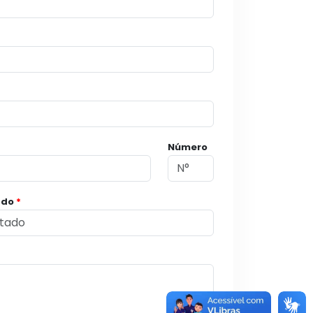
Número
ado
*