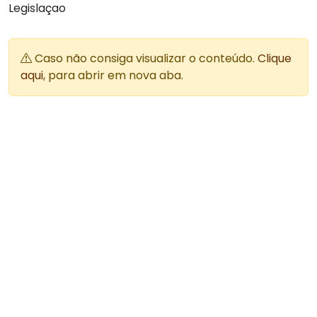
Legislaçao
Caso não consiga visualizar o conteúdo.
Clique
aqui
, para abrir em nova aba.